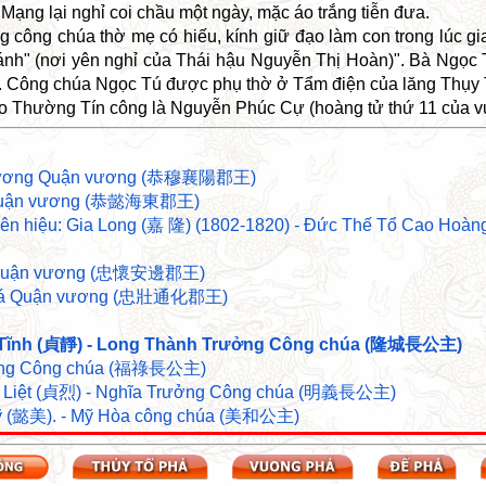
Mạng lại nghỉ coi chầu một ngày, mặc áo trắng tiễn đưa.
g công chúa thờ mẹ có hiếu, kính giữ đạo làm con trong lúc g
ánh" (nơi yên nghỉ của Thái hậu Nguyễn Thị Hoàn)". Bà Ngọc 
ô. Công chúa Ngọc Tú được phụ thờ ở Tẩm điện của lăng Thụy T
 Thường Tín công là Nguyễn Phúc Cự (hoàng tử thứ 11 của vua
 Dương Quận vương (恭穆襄陽郡王)
g Quận vương (恭懿海東郡王)
Niên hiệu: Gia Long (嘉 隆) (1802-1820) - Đức Thế Tổ Cao H
ên Quận vương (忠懷安邊郡王)
 Hoá Quận vương (忠壯通化郡王)
h Tĩnh (貞靜) - Long Thành Trưởng Công chúa (隆城長公主)
ưởng Công chúa (福祿長公主)
h Liệt (貞烈) - Nghĩa Trưởng Công chúa (明義長公主)
ỹ (懿美). - Mỹ Hòa công chúa (美和公主)