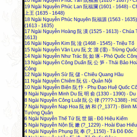
20
Ngài Nguyễn Phúc Tần 阮福瀕 (1620 - 1687) - C
19
Ngài Nguyễn Phúc Lan 阮福瀾 (1601 - 1648) - 
上王 (1635 - 1648)
18
Ngài Nguyễn Phúc Nguyên 阮福源 (1563 - 1635) 
(1613 - 1635)
17
Ngài Nguyễn Hoàng 阮 潢 (1525 - 1613) - Chúa T
1613)
16
Ngài Nguyễn Kim 阮 淦 (1468 - 1545) - Triệu Tổ
15
Ngài Nguyễn Văn Lựu 阮 文 溜 (澑) - Trừng Quố
14
Ngài Nguyễn Như Trác 阮 如 琢 - Phó Quốc Côn
13
Ngài Nguyễn Công Duẩn 阮 公 笋 - Thái Bảo Ho
Công
12
Ngài Nguyễn Sừ 阮 儲 - Chiêu Quang Hầu
11
Ngài Nguyễn Chiêm 阮 佔 - Quản Nội
10
Ngài Nguyễn Biện 阮 忭 - Phụ Đạo Huệ Quốc C
9
Ngài Nguyễn Minh Du 阮 明 俞 (1330 - 1390) - D
8
Ngài Nguyễn Công Luật 阮 公 律 (????-1388) - H
7
Ngài Nguyễn Nạp Hoa 阮 納 和 (?_1377) - Bình M
Tướng Quân
6
Ngài Nguyễn Thế Tứ 阮 世 賜 - Đô Hiệu Kiểm
5
Ngài Nguyễn Nộn 阮 嫩 (?_1229) - Hoài Đạo Hiế
4
Ngài Nguyễn Phụng 阮 奉 (?_1150) - Tả Đô Đốc