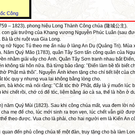
uốc Công
59 – 1823), phong hiệu Long Thành Công chúa (隆城公主).
à con gái trưởng của Khang vương Nguyễn Phúc Luân (sau đư
à là chị ruột vua Gia Long.
ông nữ Ngọc Tú theo mẹ ẩn náu ở làng An Dụ (Quảng Trị). Mùa 
n. Năm Quý Mão (1783), quân Tây Sơn tấn công quân của Nguy
n nhằm giải vây cho Ánh. Quân Tây Sơn tranh nhau bắt Điển, Đi
không tái hôn nữa. Bà từng bảo rằng: "Điển làm bề tôi biết chịu c
để thờ Phật mà thôi". Nguyễn Ánh khen tặng cho chí tiết liệt củ
t tóc quy y nhưng vua lại không bằng lòng cho.
, bà khóc mà nói rằng: "Cắt tóc thờ Phật, đấy là ý muốn lúc 
khi chết rồi, chớ có để tóc, liệm bằng áo cà sa, thế là hồn ở 
) năm Quý Mùi (1823). Sau khi công chúa mất, vua đem lời nói
 cha mẹ để cho, lúc mới sinh ra trọn vẹn, lúc chết vẫn giữ được
ng thể theo được. Vua cho là phải, cho hai người em là Kiến An
sai quan đến phủ công chúa tế một đàn, truy tặng cho bà l