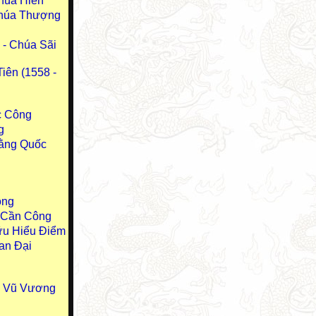
húa Hiền
Chúa Thượng
- Chúa Sãi
iên (1558 -
c Công
g
ằng Quốc
ông
u Cần Công
ữu Hiểu Điểm
an Đại
u Vũ Vương