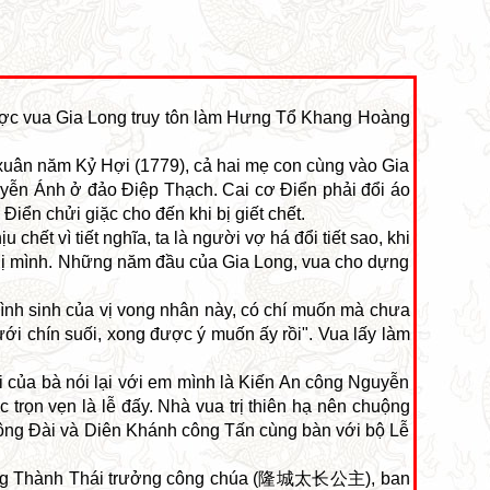
ợc vua Gia Long truy tôn làm Hưng Tổ Khang Hoàng
xuân năm Kỷ Hợi (1779), cả hai mẹ con cùng vào Gia
ễn Ánh ở đảo Điệp Thạch. Cai cơ Điển phải đổi áo
ển chửi giặc cho đến khi bị giết chết.
hết vì tiết nghĩa, ta là người vợ há đổi tiết sao, khi
a chị mình. Những năm đầu của Gia Long, vua cho dựng
bình sinh của vị vong nhân này, có chí muốn mà chưa
dưới chín suối, xong được ý muốn ấy rồi". Vua lấy làm
 của bà nói lại với em mình là Kiến An công Nguyễn
 trọn vẹn là lễ đấy. Nhà vua trị thiên hạ nên chuộng
 công Đài và Diên Khánh công Tấn cùng bàn với bộ Lễ
àm Long Thành Thái trưởng công chúa (隆城太长公主), ban