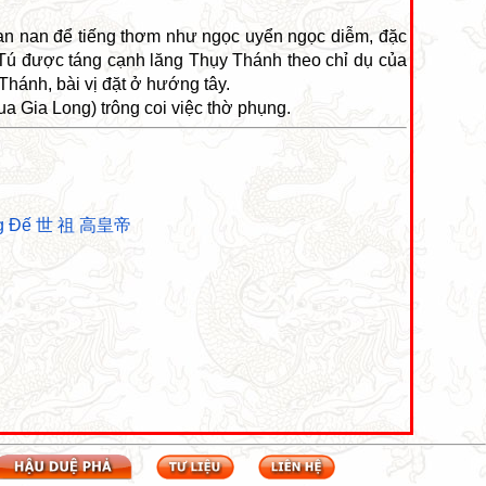
ian nan để tiếng thơm như ngọc uyển ngọc diễm, đặc
Tú được táng cạnh lăng Thụy Thánh theo chỉ dụ của
hánh, bài vị đặt ở hướng tây.
 Gia Long) trông coi việc thờ phụng.
oàng Đế 世 祖 高皇帝