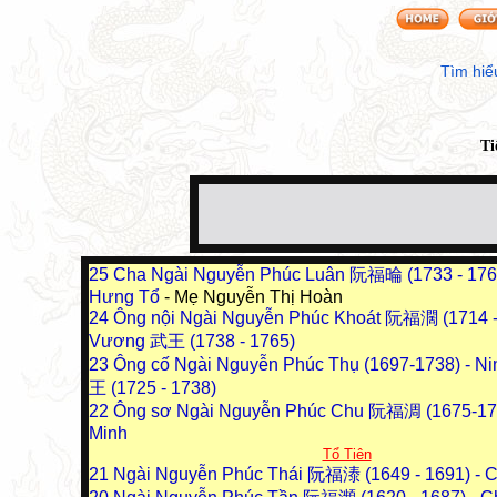
Tìm hiể
Ti
25
Cha Ngài Nguyễn Phúc Luân 阮福㫻 (1733 - 176
Hưng Tổ
- Mẹ Nguyễn Thị Hoàn
24
Ông nội Ngài Nguyễn Phúc Khoát 阮福濶 (1714 - 
Vương 武王 (1738 - 1765)
23
Ông cố Ngài Nguyễn Phúc Thụ (1697-1738) - 
王 (1725 - 1738)
22
Ông sơ Ngài Nguyễn Phúc Chu 阮福淍 (1675-172
Minh
Tổ Tiên
21
Ngài Nguyễn Phúc Thái 阮福溙 (1649 - 1691) - 