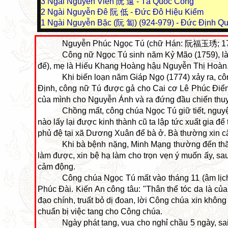
3
Ngài Nguyễn Viễn 阮 遠 - Tả Quốc Công
2
Ngài Nguyễn Đê 阮 低 - Đức Đô Hiệu Kiểm
1
Ngài Nguyễn Bặc (阮 匐) (924-979) - Đức Định Q
Nguyễn Phúc Ngọc Tú (chữ Hán: 阮福玉琇; 17
Công nữ Ngọc Tú sinh năm Kỷ Mão (1759), l
đế), mẹ là Hiếu Khang Hoàng hậu Nguyễn Thị Hoàn. B
Khi biến loạn năm Giáp Ngọ (1774) xảy ra, c
Định, công nữ Tú được gả cho Cai cơ Lê Phúc Điể
của mình cho Nguyễn Ánh và ra đứng đầu chiến thuyề
Chồng mất, công chúa Ngọc Tú giữ tiết, nguyện 
nào lấy lại được kinh thành cũ ta lập tức xuất gia 
phủ đệ tại xã Dương Xuân để bà ở. Bà thường xin cắ
Khi bà bệnh nặng, Minh Mạng thường đến thăm
làm được, xin bệ hạ làm cho trọn vẹn ý muốn ấy, sau 
cảm động.
Công chúa Ngọc Tú mất vào tháng 11 (âm lịch
Phúc Đài. Kiến An công tâu: "Thân thể tóc da là của
đạo chính, truất bỏ dị đoan, lời Công chúa xin khô
chuẩn bị việc tang cho Công chúa.
Ngày phát tang, vua cho nghỉ chầu 5 ngày, 