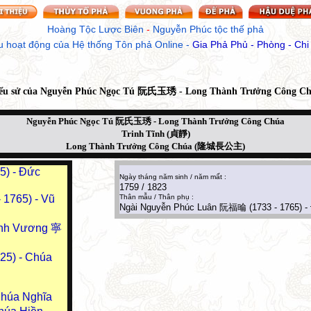
Hoàng Tộc Lược Biên
 - 
Nguyễn Phúc tộc thế phả
u hoạt động của Hệ thống Tôn phả Online
 - 
Gia Phả Phủ - Phòng - Chi
ểu sử của
Nguyễn Phúc Ngọc Tú 阮氏玉琇 - Long Thành Trưởng Công C
Nguyễn Phúc Ngọc Tú 阮氏玉琇 - Long Thành Trưởng Công Chúa
Trinh Tĩnh (貞靜)
Long Thành Trưởng Công Chúa (隆城長公主)
5) - Đức
Ngày tháng năm sinh / năm mất :
1759 / 1823
1765) - Vũ
Thân mẫu / Thân phụ :
Ngài Nguyễn Phúc Luân 阮福㫻 (1733 - 1765) -
Ninh Vương 寧
5) - Chúa
Chúa Nghĩa