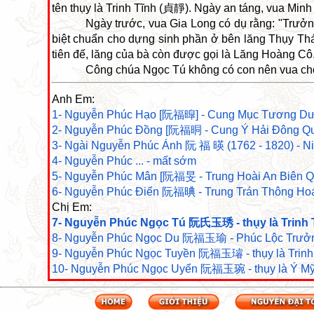
tên thụy là Trinh Tĩnh (貞靜). Ngày an táng, vua Minh 
Ngày trước, vua Gia Long có dụ rằng: "Trưởn
biệt chuẩn cho dựng sinh phần ở bên lăng Thụy Th
tiên đế, lăng của bà còn được gọi là Lăng Hoàng C
Công chúa Ngọc Tú không có con nên vua cho
Anh Em:
1- Nguyễn Phúc Hạo [阮福暭] - Cung Mục Tương
2- Nguyễn Phúc Đồng [阮福晍 - Cung Ý Hải Đôn
3- Ngài Nguyễn Phúc Ánh 阮 福 暎 (1762 - 1820) - 
4- Nguyễn Phúc ... - mất sớm
5- Nguyễn Phúc Mân [阮福旻 - Trung Hoài An Bi
6- Nguyễn Phúc Điển 阮福晪 - Trung Trán Thông
Chị Em:
7- Nguyễn Phúc Ngọc Tú 阮氏玉琇 - thụy là Trin
8- Nguyễn Phúc Ngọc Du 阮福玉瑜 - Phúc Lộc Tr
9- Nguyễn Phúc Ngọc Tuyền 阮福玉璿 - thụy là Trin
10- Nguyễn Phúc Ngọc Uyển 阮福玉琬 - thụy là Ý M