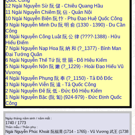
Quốc Công
12
Ngài Nguyễn Sừ 阮 儲 - Chiêu Quang Hầu
11
Ngài Nguyễn Chiêm 阮 佔 - Quản Nội
10
Ngài Nguyễn Biện 阮 忭 - Phụ Đạo Huệ Quốc Công
9
Ngài Nguyễn Minh Du 阮 明 俞 (1330 - 1390) - Du Cần
Công
8
Ngài Nguyễn Công Luật 阮 公 律 (????-1388) - Hữu
Hiểu Điểm
7
Ngài Nguyễn Nạp Hoa 阮 納 和 (?_1377) - Bình Man
Đại Tướng Quân
6
Ngài Nguyễn Thế Tứ 阮 世 賜 - Đô Hiệu Kiểm
5
Ngài Nguyễn Nộn 阮 嫩 (?_1229) - Hoài Đạo Hiếu Vũ
Vương
4
Ngài Nguyễn Phụng 阮 奉 (?_1150) - Tả Đô Đốc
3
Ngài Nguyễn Viễn 阮 遠 - Tả Quốc Công
2
Ngài Nguyễn Đê 阮 低 - Đức Đô Hiệu Kiểm
1
Ngài Nguyễn Bặc (阮 匐) (924-979) - Đức Định Quốc
Công
Ngày tháng năm sinh / năm mất :
1740 / 1773
Thân mẫu / Thân phụ :
Ngài Nguyễn Phúc Khoát 阮福濶 (1714 - 1765) - Vũ Vương 武王 (1738