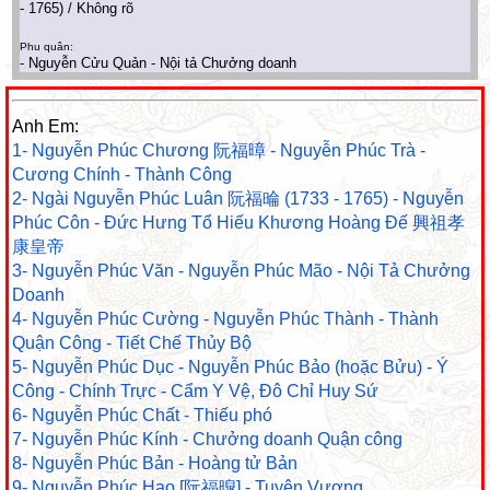
- 1765) / Không rõ
Phu quân:
- Nguyễn Cửu Quản - Nội tả Chưởng doanh
Anh Em:
1- Nguyễn Phúc Chương 阮福暲 - Nguyễn Phúc Trà -
Cương Chính - Thành Công
2- Ngài Nguyễn Phúc Luân 阮福㫻 (1733 - 1765) - Nguyễn
Phúc Côn - Đức Hưng Tổ Hiếu Khương Hoàng Đế 興祖孝
康皇帝
3- Nguyễn Phúc Văn - Nguyễn Phúc Mão - Nội Tả Chưởng
Doanh
4- Nguyễn Phúc Cường - Nguyễn Phúc Thành - Thành
Quận Công - Tiết Chế Thủy Bộ
5- Nguyễn Phúc Dục - Nguyễn Phúc Bảo (hoặc Bửu) - Ý
Công - Chính Trực - Cẩm Y Vệ, Đô Chỉ Huy Sứ
6- Nguyễn Phúc Chất - Thiếu phó
7- Nguyễn Phúc Kính - Chưởng doanh Quận công
8- Nguyễn Phúc Bản - Hoàng tử Bản
9- Nguyễn Phúc Hạo [阮福暭] - Tuyên Vương