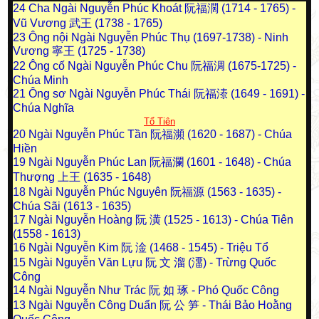
24
Cha Ngài Nguyễn Phúc Khoát 阮福濶 (1714 - 1765) -
Vũ Vương 武王 (1738 - 1765)
23
Ông nội Ngài Nguyễn Phúc Thụ (1697-1738) - Ninh
Vương 寧王 (1725 - 1738)
22
Ông cố Ngài Nguyễn Phúc Chu 阮福淍 (1675-1725) -
Chúa Minh
21
Ông sơ Ngài Nguyễn Phúc Thái 阮福溙 (1649 - 1691) -
Chúa Nghĩa
Tổ Tiên
20
Ngài Nguyễn Phúc Tần 阮福瀕 (1620 - 1687) - Chúa
Hiền
19
Ngài Nguyễn Phúc Lan 阮福瀾 (1601 - 1648) - Chúa
Thượng 上王 (1635 - 1648)
18
Ngài Nguyễn Phúc Nguyên 阮福源 (1563 - 1635) -
Chúa Sãi (1613 - 1635)
17
Ngài Nguyễn Hoàng 阮 潢 (1525 - 1613) - Chúa Tiên
(1558 - 1613)
16
Ngài Nguyễn Kim 阮 淦 (1468 - 1545) - Triệu Tổ
15
Ngài Nguyễn Văn Lựu 阮 文 溜 (澑) - Trừng Quốc
Công
14
Ngài Nguyễn Như Trác 阮 如 琢 - Phó Quốc Công
13
Ngài Nguyễn Công Duẩn 阮 公 笋 - Thái Bảo Hoằng