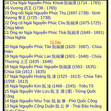
24
Cha Ngài Nguyễn Phúc Khoát 阮福濶 (1714 - 1765) -
Vũ Vương 武王 (1738 - 1765)
23
Ông nội Ngài Nguyễn Phúc Thụ (1697-1738) - Ninh
Vương 寧王 (1725 - 1738)
22
Ông cố Ngài Nguyễn Phúc Chu 阮福淍 (1675-1725) -
Chúa Minh
21
Ông sơ Ngài Nguyễn Phúc Thái 阮福溙 (1649 - 1691) -
Chúa Nghĩa
Tổ Tiên
20
Ngài Nguyễn Phúc Tần 阮福瀕 (1620 - 1687) - Chúa
Hiền
19
Ngài Nguyễn Phúc Lan 阮福瀾 (1601 - 1648) - Chúa
Thượng 上王 (1635 - 1648)
18
Ngài Nguyễn Phúc Nguyên 阮福源 (1563 - 1635) -
Chúa Sãi (1613 - 1635)
17
Ngài Nguyễn Hoàng 阮 潢 (1525 - 1613) - Chúa Tiên
(1558 - 1613)
16
Ngài Nguyễn Kim 阮 淦 (1468 - 1545) - Triệu Tổ
15
Ngài Nguyễn Văn Lựu 阮 文 溜 (澑) - Trừng Quốc
Công
14
Ngài Nguyễn Như Trác 阮 如 琢 - Phó Quốc Công
13
Ngài Nguyễn Công Duẩn 阮 公 笋 - Thái Bảo Hoằng