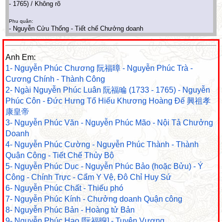
- 1765) / Không rõ
Phu quân:
- Nguyễn Cửu Thống - Tiết chế Chưởng doanh
Anh Em:
1- Nguyễn Phúc Chương 阮福暲 - Nguyễn Phúc Trà -
Cương Chính - Thành Công
2- Ngài Nguyễn Phúc Luân 阮福㫻 (1733 - 1765) - Nguyễn
Phúc Côn - Đức Hưng Tổ Hiếu Khương Hoàng Đế 興祖孝
康皇帝
3- Nguyễn Phúc Văn - Nguyễn Phúc Mão - Nội Tả Chưởng
Doanh
4- Nguyễn Phúc Cường - Nguyễn Phúc Thành - Thành
Quận Công - Tiết Chế Thủy Bộ
5- Nguyễn Phúc Dục - Nguyễn Phúc Bảo (hoặc Bửu) - Ý
Công - Chính Trực - Cẩm Y Vệ, Đô Chỉ Huy Sứ
6- Nguyễn Phúc Chất - Thiếu phó
7- Nguyễn Phúc Kính - Chưởng doanh Quận công
8- Nguyễn Phúc Bản - Hoàng tử Bản
9- Nguyễn Phúc Hạo [阮福暭] - Tuyên Vương