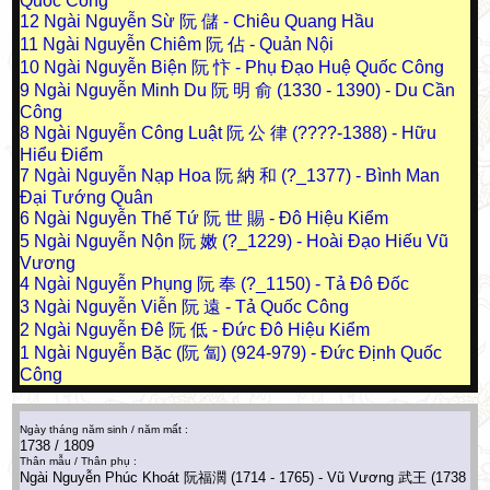
Quốc Công
12
Ngài Nguyễn Sừ 阮 儲 - Chiêu Quang Hầu
11
Ngài Nguyễn Chiêm 阮 佔 - Quản Nội
10
Ngài Nguyễn Biện 阮 忭 - Phụ Đạo Huệ Quốc Công
9
Ngài Nguyễn Minh Du 阮 明 俞 (1330 - 1390) - Du Cần
Công
8
Ngài Nguyễn Công Luật 阮 公 律 (????-1388) - Hữu
Hiểu Điểm
7
Ngài Nguyễn Nạp Hoa 阮 納 和 (?_1377) - Bình Man
Đại Tướng Quân
6
Ngài Nguyễn Thế Tứ 阮 世 賜 - Đô Hiệu Kiểm
5
Ngài Nguyễn Nộn 阮 嫩 (?_1229) - Hoài Đạo Hiếu Vũ
Vương
4
Ngài Nguyễn Phụng 阮 奉 (?_1150) - Tả Đô Đốc
3
Ngài Nguyễn Viễn 阮 遠 - Tả Quốc Công
2
Ngài Nguyễn Đê 阮 低 - Đức Đô Hiệu Kiểm
1
Ngài Nguyễn Bặc (阮 匐) (924-979) - Đức Định Quốc
Công
Ngày tháng năm sinh / năm mất :
1738 / 1809
Thân mẫu / Thân phụ :
Ngài Nguyễn Phúc Khoát 阮福濶 (1714 - 1765) - Vũ Vương 武王 (1738