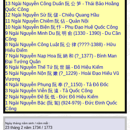
13
Ngài Nguyễn Công Duẩn 阮 公 笋 - Thái Bảo Hoằng
Quốc Công
12
Ngài Nguyễn Sừ 阮 儲 - Chiêu Quang Hầu
11
Ngài Nguyễn Chiêm 阮 佔 - Quản Nội
10
Ngài Nguyễn Biện 阮 忭 - Phụ Đạo Huệ Quốc Công
9
Ngài Nguyễn Minh Du 阮 明 俞 (1330 - 1390) - Du Cần
Công
8
Ngài Nguyễn Công Luật 阮 公 律 (????-1388) - Hữu
Hiểu Điểm
7
Ngài Nguyễn Nạp Hoa 阮 納 和 (?_1377) - Bình Man
Đại Tướng Quân
6
Ngài Nguyễn Thế Tứ 阮 世 賜 - Đô Hiệu Kiểm
5
Ngài Nguyễn Nộn 阮 嫩 (?_1229) - Hoài Đạo Hiếu Vũ
Vương
4
Ngài Nguyễn Phụng 阮 奉 (?_1150) - Tả Đô Đốc
3
Ngài Nguyễn Viễn 阮 遠 - Tả Quốc Công
2
Ngài Nguyễn Đê 阮 低 - Đức Đô Hiệu Kiểm
1
Ngài Nguyễn Bặc (阮 匐) (924-979) - Đức Định Quốc
Công
Ngày tháng năm sinh / năm mất :
23 tháng 2 năm 1734 / 1773