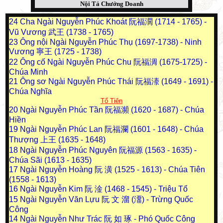
Nội Tả Chưởng Doanh
24
Cha Ngài Nguyễn Phúc Khoát 阮福濶 (1714 - 1765) -
Vũ Vương 武王 (1738 - 1765)
23
Ông nội Ngài Nguyễn Phúc Thụ (1697-1738) - Ninh
Vương 寧王 (1725 - 1738)
22
Ông cố Ngài Nguyễn Phúc Chu 阮福淍 (1675-1725) -
Chúa Minh
21
Ông sơ Ngài Nguyễn Phúc Thái 阮福溙 (1649 - 1691) -
Chúa Nghĩa
Tổ Tiên
20
Ngài Nguyễn Phúc Tần 阮福瀕 (1620 - 1687) - Chúa
Hiền
19
Ngài Nguyễn Phúc Lan 阮福瀾 (1601 - 1648) - Chúa
Thượng 上王 (1635 - 1648)
18
Ngài Nguyễn Phúc Nguyên 阮福源 (1563 - 1635) -
Chúa Sãi (1613 - 1635)
17
Ngài Nguyễn Hoàng 阮 潢 (1525 - 1613) - Chúa Tiên
(1558 - 1613)
16
Ngài Nguyễn Kim 阮 淦 (1468 - 1545) - Triệu Tổ
15
Ngài Nguyễn Văn Lựu 阮 文 溜 (澑) - Trừng Quốc
Công
14
Ngài Nguyễn Như Trác 阮 如 琢 - Phó Quốc Công