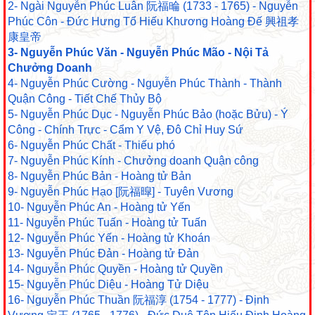
2- Ngài Nguyễn Phúc Luân 阮福㫻 (1733 - 1765) - Nguyễn
Phúc Côn - Đức Hưng Tổ Hiếu Khương Hoàng Đế 興祖孝
康皇帝
3- Nguyễn Phúc Văn - Nguyễn Phúc Mão - Nội Tả
Chưởng Doanh
4- Nguyễn Phúc Cường - Nguyễn Phúc Thành - Thành
Quận Công - Tiết Chế Thủy Bộ
5- Nguyễn Phúc Dục - Nguyễn Phúc Bảo (hoặc Bửu) - Ý
Công - Chính Trực - Cẩm Y Vệ, Đô Chỉ Huy Sứ
6- Nguyễn Phúc Chất - Thiếu phó
7- Nguyễn Phúc Kính - Chưởng doanh Quận công
8- Nguyễn Phúc Bản - Hoàng tử Bản
9- Nguyễn Phúc Hạo [阮福暭] - Tuyên Vương
10- Nguyễn Phúc An - Hoàng tử Yến
11- Nguyễn Phúc Tuấn - Hoàng tử Tuấn
12- Nguyễn Phúc Yến - Hoàng tử Khoán
13- Nguyễn Phúc Đản - Hoàng tử Đản
14- Nguyễn Phúc Quyền - Hoàng tử Quyền
15- Nguyễn Phúc Diệu - Hoàng Tử Diệu
16- Nguyễn Phúc Thuần 阮福淳 (1754 - 1777) - Định