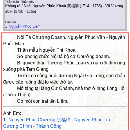
Thân mẫu / Thân phụ :
Không rõ / Ngài Nguyễn Phúc Khoát 阮福濶 (1714 - 1765) - Vũ Vương
武王 (1738 - 1765)
Con trai:
Nguyễn Phúc Liêm
1-
Nội Tả Chưởng Doanh. Nguyễn Phúc Văn - Nguyễn
Phúc Mão
Thân mẫu Nguyễn Thị Khoa
Sơ phong chức Nội tả bộ cơ Chưởng doanh.
Bị quyền thần Trương Phúc Loan vu oan rồi dìm ông
xuống phá Tam Giang.
Trước có công nuôi dưỡng Ngài Gia Long, con cháu
được cấp ruộng đất lo việc thờ tự.
Mộ táng tại làng Cư Chánh, nhà thờ ở làng Long Hồ
(Thừa Thiên).
Có một con trai tên Liêm.
Anh Em:
1- Nguyễn Phúc Chương 阮福暲 - Nguyễn Phúc Trà -
Cương Chính - Thành Công