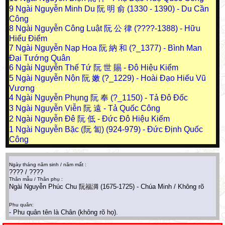
9
Ngài Nguyễn Minh Du 阮 明 俞 (1330 - 1390) - Du Cần
Công
8
Ngài Nguyễn Công Luật 阮 公 律 (????-1388) - Hữu
Hiểu Điểm
7
Ngài Nguyễn Nạp Hoa 阮 納 和 (?_1377) - Bình Man
Đại Tướng Quân
6
Ngài Nguyễn Thế Tứ 阮 世 賜 - Đô Hiệu Kiểm
5
Ngài Nguyễn Nộn 阮 嫩 (?_1229) - Hoài Đạo Hiếu Vũ
Vương
4
Ngài Nguyễn Phụng 阮 奉 (?_1150) - Tả Đô Đốc
3
Ngài Nguyễn Viễn 阮 遠 - Tả Quốc Công
2
Ngài Nguyễn Đê 阮 低 - Đức Đô Hiệu Kiểm
1
Ngài Nguyễn Bặc (阮 匐) (924-979) - Đức Định Quốc
Công
Ngày tháng năm sinh / năm mất :
???? / ????
Thân mẫu / Thân phụ :
Ngài Nguyễn Phúc Chu 阮福淍 (1675-1725) - Chúa Minh / Không rõ
Phu quân:
- Phu quân tên là Chân (không rõ họ).