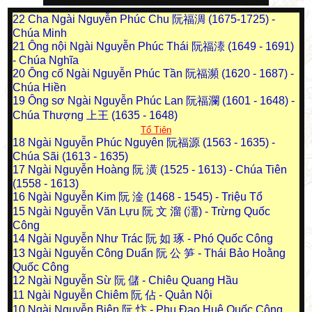
22
Cha Ngài Nguyễn Phúc Chu 阮福淍 (1675-1725) -
Chúa Minh
21
Ông nội Ngài Nguyễn Phúc Thái 阮福溙 (1649 - 1691)
- Chúa Nghĩa
20
Ông cố Ngài Nguyễn Phúc Tần 阮福瀕 (1620 - 1687) -
Chúa Hiền
19
Ông sơ Ngài Nguyễn Phúc Lan 阮福瀾 (1601 - 1648) -
Chúa Thượng 上王 (1635 - 1648)
Tổ Tiên
18
Ngài Nguyễn Phúc Nguyên 阮福源 (1563 - 1635) -
Chúa Sãi (1613 - 1635)
17
Ngài Nguyễn Hoàng 阮 潢 (1525 - 1613) - Chúa Tiên
(1558 - 1613)
16
Ngài Nguyễn Kim 阮 淦 (1468 - 1545) - Triệu Tổ
15
Ngài Nguyễn Văn Lựu 阮 文 溜 (澑) - Trừng Quốc
Công
14
Ngài Nguyễn Như Trác 阮 如 琢 - Phó Quốc Công
13
Ngài Nguyễn Công Duẩn 阮 公 笋 - Thái Bảo Hoằng
Quốc Công
12
Ngài Nguyễn Sừ 阮 儲 - Chiêu Quang Hầu
11
Ngài Nguyễn Chiêm 阮 佔 - Quản Nội
10
Ngài Nguyễn Biện 阮 忭 - Phụ Đạo Huệ Quốc Công