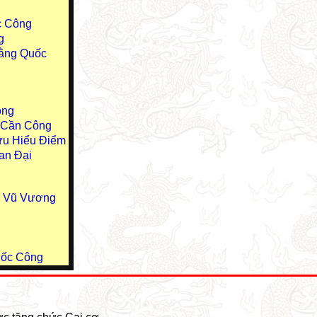
c Công
g
ằng Quốc
ông
u Cần Công
ữu Hiểu Điểm
an Đại
u Vũ Vương
uốc Công