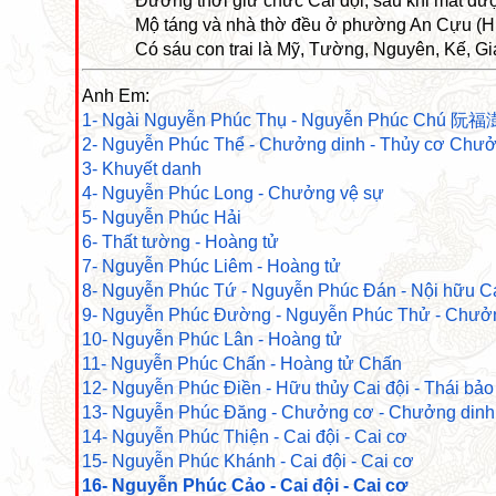
Đương thời giữ chức Cai đội, sau khi mất đư
Mộ táng và nhà thờ đều ở phường An Cựu (H
Có sáu con trai là Mỹ, Tường, Nguyên, Kế, Gi
Anh Em:
1- Ngài Nguyễn Phúc Thụ - Nguyễn Phúc Chú 阮福澍 
2- Nguyễn Phúc Thể - Chưởng dinh - Thủy cơ Chư
3- Khuyết danh
4- Nguyễn Phúc Long - Chưởng vệ sự
5- Nguyễn Phúc Hải
6- Thất tường - Hoàng tử
7- Nguyễn Phúc Liêm - Hoàng tử
8- Nguyễn Phúc Tứ - Nguyễn Phúc Đán - Nội hữu Ca
9- Nguyễn Phúc Đường - Nguyễn Phúc Thử - Chưởn
10- Nguyễn Phúc Lân - Hoàng tử
11- Nguyễn Phúc Chấn - Hoàng tử Chấn
12- Nguyễn Phúc Điền - Hữu thủy Cai đội - Thái bả
13- Nguyễn Phúc Đăng - Chưởng cơ - Chưởng dinh
14- Nguyễn Phúc Thiện - Cai đội - Cai cơ
15- Nguyễn Phúc Khánh - Cai đội - Cai cơ
16- Nguyễn Phúc Cảo - Cai đội - Cai cơ