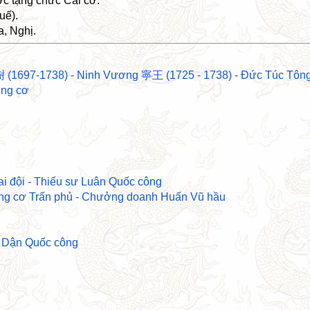
ợc tặng chức Cai cơ.
uế).
a, Nghị.
(1697-1738) - Ninh Vương 寧王 (1725 - 1738) - Đức Túc Tôn
ởng cơ
i đội - Thiếu sư Luân Quốc công
g cơ Trấn phủ - Chưởng doanh Huấn Vũ hầu
o Dận Quốc công