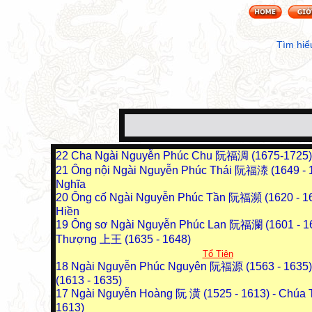
Tìm hiể
22
Cha Ngài Nguyễn Phúc Chu 阮福淍 (1675-1725) 
21
Ông nội Ngài Nguyễn Phúc Thái 阮福溙 (1649 - 1
Nghĩa
20
Ông cố Ngài Nguyễn Phúc Tần 阮福瀕 (1620 - 16
Hiền
19
Ông sơ Ngài Nguyễn Phúc Lan 阮福瀾 (1601 - 16
Thượng 上王 (1635 - 1648)
Tổ Tiên
18
Ngài Nguyễn Phúc Nguyên 阮福源 (1563 - 1635) 
(1613 - 1635)
17
Ngài Nguyễn Hoàng 阮 潢 (1525 - 1613) - Chúa T
1613)