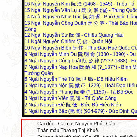
16
Ngài Nguyễn Kim 阮 淦 (1468 - 1545) - Triệu Tổ
15
Ngài Nguyễn Văn Lựu 阮 文 溜 (澑) - Trừng Quố
14
Ngài Nguyễn Như Trác 阮 如 琢 - Phó Quốc Côn
13
Ngài Nguyễn Công Duẩn 阮 公 笋 - Thái Bảo Ho
Công
12
Ngài Nguyễn Sừ 阮 儲 - Chiêu Quang Hầu
11
Ngài Nguyễn Chiêm 阮 佔 - Quản Nội
10
Ngài Nguyễn Biện 阮 忭 - Phụ Đạo Huệ Quốc C
9
Ngài Nguyễn Minh Du 阮 明 俞 (1330 - 1390) - D
8
Ngài Nguyễn Công Luật 阮 公 律 (????-1388) - H
7
Ngài Nguyễn Nạp Hoa 阮 納 和 (?_1377) - Bình M
Tướng Quân
6
Ngài Nguyễn Thế Tứ 阮 世 賜 - Đô Hiệu Kiểm
5
Ngài Nguyễn Nộn 阮 嫩 (?_1229) - Hoài Đạo Hiế
4
Ngài Nguyễn Phụng 阮 奉 (?_1150) - Tả Đô Đốc
3
Ngài Nguyễn Viễn 阮 遠 - Tả Quốc Công
2
Ngài Nguyễn Đê 阮 低 - Đức Đô Hiệu Kiểm
1
Ngài Nguyễn Bặc (阮 匐) (924-979) - Đức Định Q
Cai đội - Cai cơ. Nguyễn Phúc Cảo.
Thân mẫu Trương Thị Khuê.