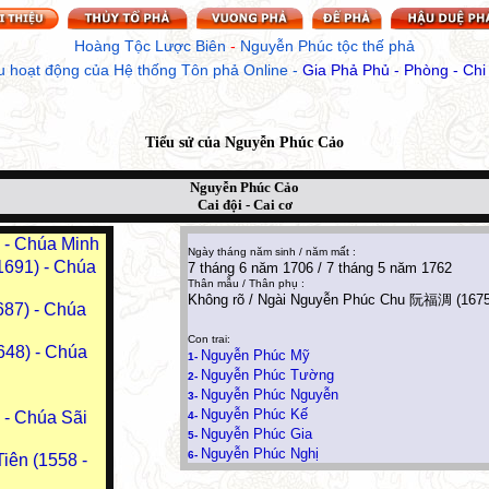
Hoàng Tộc Lược Biên
 - 
Nguyễn Phúc tộc thế phả
u hoạt động của Hệ thống Tôn phả Online
 - 
Gia Phả Phủ - Phòng - Chi
Tiểu sử của
Nguyễn Phúc Cảo
Nguyễn Phúc Cảo
Cai đội - Cai cơ
- Chúa Minh
Ngày tháng năm sinh / năm mất :
691) - Chúa
7 tháng 6 năm 1706 / 7 tháng 5 năm 1762
Thân mẫu / Thân phụ :
Không rõ / Ngài Nguyễn Phúc Chu 阮福淍 (1675
87) - Chúa
Con trai:
48) - Chúa
Nguyễn Phúc Mỹ
1-
Nguyễn Phúc Tường
2-
Nguyễn Phúc Nguyễn
3-
Nguyễn Phúc Kế
- Chúa Sãi
4-
Nguyễn Phúc Gia
5-
Nguyễn Phúc Nghị
6-
iên (1558 -