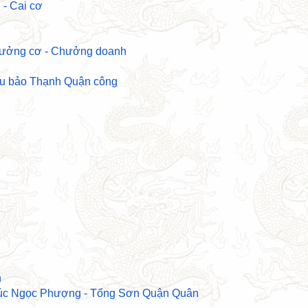
 - Cai cơ
hưởng cơ - Chưởng doanh
ếu bảo Thạnh Quận công
n
húc Ngọc Phượng - Tống Sơn Quận Quân