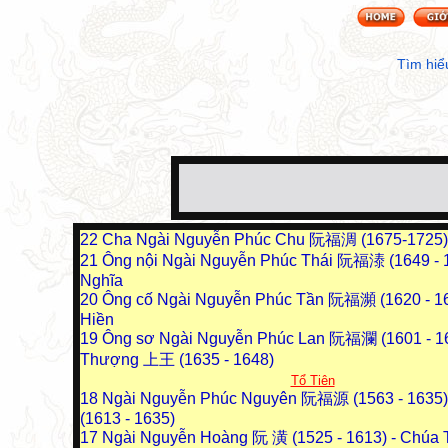
Tìm hiể
22
Cha Ngài Nguyễn Phúc Chu 阮福淍 (1675-1725) 
21
Ông nội Ngài Nguyễn Phúc Thái 阮福溙 (1649 - 1
Nghĩa
20
Ông cố Ngài Nguyễn Phúc Tần 阮福瀕 (1620 - 16
Hiền
19
Ông sơ Ngài Nguyễn Phúc Lan 阮福瀾 (1601 - 16
Thượng 上王 (1635 - 1648)
Tổ Tiên
18
Ngài Nguyễn Phúc Nguyên 阮福源 (1563 - 1635) 
(1613 - 1635)
17
Ngài Nguyễn Hoàng 阮 潢 (1525 - 1613) - Chúa T