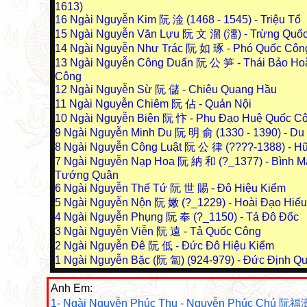
1613)
16
Ngài Nguyễn Kim 阮 淦 (1468 - 1545) - Triệu Tổ
15
Ngài Nguyễn Văn Lựu 阮 文 溜 (澑) - Trừng Quố
14
Ngài Nguyễn Như Trác 阮 如 琢 - Phó Quốc Côn
13
Ngài Nguyễn Công Duẩn 阮 公 笋 - Thái Bảo Ho
Công
12
Ngài Nguyễn Sừ 阮 儲 - Chiêu Quang Hầu
11
Ngài Nguyễn Chiêm 阮 佔 - Quản Nội
10
Ngài Nguyễn Biện 阮 忭 - Phụ Đạo Huệ Quốc C
9
Ngài Nguyễn Minh Du 阮 明 俞 (1330 - 1390) - D
8
Ngài Nguyễn Công Luật 阮 公 律 (????-1388) - H
7
Ngài Nguyễn Nạp Hoa 阮 納 和 (?_1377) - Bình M
Tướng Quân
6
Ngài Nguyễn Thế Tứ 阮 世 賜 - Đô Hiệu Kiểm
5
Ngài Nguyễn Nộn 阮 嫩 (?_1229) - Hoài Đạo Hiế
4
Ngài Nguyễn Phụng 阮 奉 (?_1150) - Tả Đô Đốc
3
Ngài Nguyễn Viễn 阮 遠 - Tả Quốc Công
2
Ngài Nguyễn Đê 阮 低 - Đức Đô Hiệu Kiểm
1
Ngài Nguyễn Bặc (阮 匐) (924-979) - Đức Định Q
Anh Em:
1- Ngài Nguyễn Phúc Thụ - Nguyễn Phúc Chú 阮福澍 