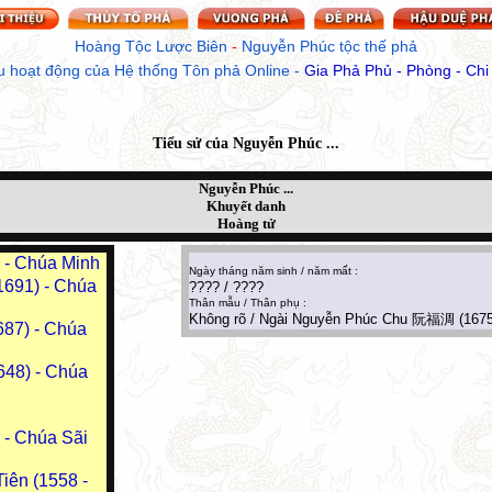
Hoàng Tộc Lược Biên
 - 
Nguyễn Phúc tộc thế phả
u hoạt động của Hệ thống Tôn phả Online
 - 
Gia Phả Phủ - Phòng - Chi
Tiểu sử của
Nguyễn Phúc ...
Nguyễn Phúc ...
Khuyết danh
Hoàng tử
- Chúa Minh
Ngày tháng năm sinh / năm mất :
691) - Chúa
???? / ????
Thân mẫu / Thân phụ :
Không rõ / Ngài Nguyễn Phúc Chu 阮福淍 (1675
87) - Chúa
48) - Chúa
- Chúa Sãi
iên (1558 -