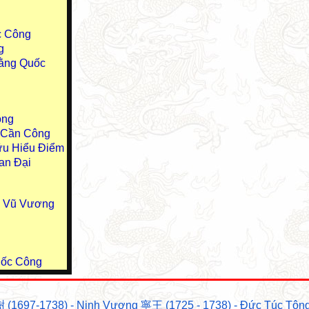
c Công
g
ằng Quốc
ông
u Cần Công
ữu Hiểu Điểm
an Đại
u Vũ Vương
uốc Công
(1697-1738) - Ninh Vương 寧王 (1725 - 1738) - Đức Túc Tôn