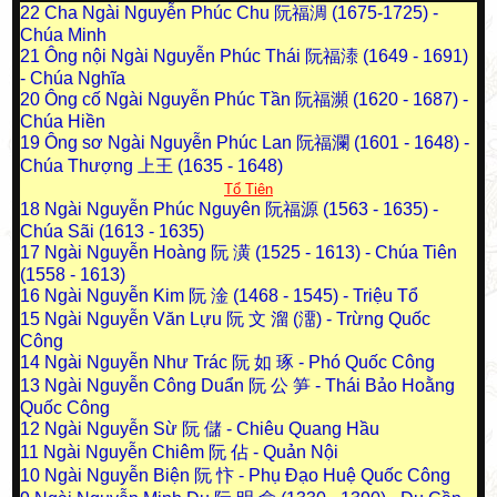
22
Cha Ngài Nguyễn Phúc Chu 阮福淍 (1675-1725) -
Chúa Minh
21
Ông nội Ngài Nguyễn Phúc Thái 阮福溙 (1649 - 1691)
- Chúa Nghĩa
20
Ông cố Ngài Nguyễn Phúc Tần 阮福瀕 (1620 - 1687) -
Chúa Hiền
19
Ông sơ Ngài Nguyễn Phúc Lan 阮福瀾 (1601 - 1648) -
Chúa Thượng 上王 (1635 - 1648)
Tổ Tiên
18
Ngài Nguyễn Phúc Nguyên 阮福源 (1563 - 1635) -
Chúa Sãi (1613 - 1635)
17
Ngài Nguyễn Hoàng 阮 潢 (1525 - 1613) - Chúa Tiên
(1558 - 1613)
16
Ngài Nguyễn Kim 阮 淦 (1468 - 1545) - Triệu Tổ
15
Ngài Nguyễn Văn Lựu 阮 文 溜 (澑) - Trừng Quốc
Công
14
Ngài Nguyễn Như Trác 阮 如 琢 - Phó Quốc Công
13
Ngài Nguyễn Công Duẩn 阮 公 笋 - Thái Bảo Hoằng
Quốc Công
12
Ngài Nguyễn Sừ 阮 儲 - Chiêu Quang Hầu
11
Ngài Nguyễn Chiêm 阮 佔 - Quản Nội
10
Ngài Nguyễn Biện 阮 忭 - Phụ Đạo Huệ Quốc Công