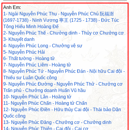
Anh Em:
1- Ngài Nguyễn Phúc Thụ - Nguyễn Phúc Chú 阮福澍
(1697-1738) - Ninh Vương 寧王 (1725 - 1738) - Đức Túc
Tông Hiếu Minh Hoàng Đế
2- Nguyễn Phúc Thể - Chưởng dinh - Thủy cơ Chưởng cơ
3- Khuyết danh
4- Nguyễn Phúc Long - Chưởng vệ sự
5- Nguyễn Phúc Hải
6- Thất tường - Hoàng tử
7- Nguyễn Phúc Liêm - Hoàng tử
8- Nguyễn Phúc Tứ - Nguyễn Phúc Đán - Nội hữu Cai đội -
Thiếu sư Luân Quốc công
9- Nguyễn Phúc Đường - Nguyễn Phúc Thử - Chưởng cơ
Trấn phủ - Chưởng doanh Huấn Vũ hầu
10- Nguyễn Phúc Lân - Hoàng tử
11- Nguyễn Phúc Chấn - Hoàng tử Chấn
12- Nguyễn Phúc Điền - Hữu thủy Cai đội - Thái bảo Dận
Quốc công
13- Nguyễn Phúc Đăng - Chưởng cơ - Chưởng dinh
14- Nguyễn Phúc Thiện - Cai đội - Cai cơ