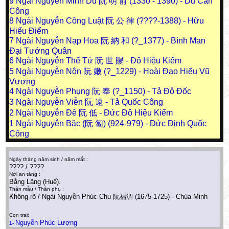
9
Ngài Nguyễn Minh Du 阮 明 俞 (1330 - 1390) - Du Cần
Công
8
Ngài Nguyễn Công Luật 阮 公 律 (????-1388) - Hữu
Hiểu Điểm
7
Ngài Nguyễn Nạp Hoa 阮 納 和 (?_1377) - Bình Man
Đại Tướng Quân
6
Ngài Nguyễn Thế Tứ 阮 世 賜 - Đô Hiệu Kiểm
5
Ngài Nguyễn Nộn 阮 嫩 (?_1229) - Hoài Đạo Hiếu Vũ
Vương
4
Ngài Nguyễn Phụng 阮 奉 (?_1150) - Tả Đô Đốc
3
Ngài Nguyễn Viễn 阮 遠 - Tả Quốc Công
2
Ngài Nguyễn Đê 阮 低 - Đức Đô Hiệu Kiểm
1
Ngài Nguyễn Bặc (阮 匐) (924-979) - Đức Định Quốc
Công
Ngày tháng năm sinh / năm mất :
???? / ????
Nơi an táng :
Bằng Lãng (Huế).
Thân mẫu / Thân phụ :
Không rõ / Ngài Nguyễn Phúc Chu 阮福淍 (1675-1725) - Chúa Minh
Con trai:
Nguyễn Phúc Lượng
1-