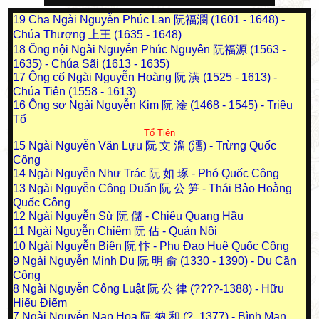
19
Cha Ngài Nguyễn Phúc Lan 阮福瀾 (1601 - 1648) -
Chúa Thượng 上王 (1635 - 1648)
18
Ông nội Ngài Nguyễn Phúc Nguyên 阮福源 (1563 -
1635) - Chúa Sãi (1613 - 1635)
17
Ông cố Ngài Nguyễn Hoàng 阮 潢 (1525 - 1613) -
Chúa Tiên (1558 - 1613)
16
Ông sơ Ngài Nguyễn Kim 阮 淦 (1468 - 1545) - Triệu
Tổ
Tổ Tiên
15
Ngài Nguyễn Văn Lựu 阮 文 溜 (澑) - Trừng Quốc
Công
14
Ngài Nguyễn Như Trác 阮 如 琢 - Phó Quốc Công
13
Ngài Nguyễn Công Duẩn 阮 公 笋 - Thái Bảo Hoằng
Quốc Công
12
Ngài Nguyễn Sừ 阮 儲 - Chiêu Quang Hầu
11
Ngài Nguyễn Chiêm 阮 佔 - Quản Nội
10
Ngài Nguyễn Biện 阮 忭 - Phụ Đạo Huệ Quốc Công
9
Ngài Nguyễn Minh Du 阮 明 俞 (1330 - 1390) - Du Cần
Công
8
Ngài Nguyễn Công Luật 阮 公 律 (????-1388) - Hữu
Hiểu Điểm
7
Ngài Nguyễn Nạp Hoa 阮 納 和 (?_1377) - Bình Man