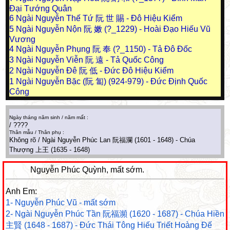
Đại Tướng Quân
6
Ngài Nguyễn Thế Tứ 阮 世 賜 - Đô Hiệu Kiểm
5
Ngài Nguyễn Nộn 阮 嫩 (?_1229) - Hoài Đạo Hiếu Vũ
Vương
4
Ngài Nguyễn Phụng 阮 奉 (?_1150) - Tả Đô Đốc
3
Ngài Nguyễn Viễn 阮 遠 - Tả Quốc Công
2
Ngài Nguyễn Đê 阮 低 - Đức Đô Hiệu Kiểm
1
Ngài Nguyễn Bặc (阮 匐) (924-979) - Đức Định Quốc
Công
Ngày tháng năm sinh / năm mất :
/ ????
Thân mẫu / Thân phụ :
Không rõ / Ngài Nguyễn Phúc Lan 阮福瀾 (1601 - 1648) - Chúa
Thượng 上王 (1635 - 1648)
Nguyễn Phúc Quỳnh, mất sớm.
Anh Em:
1- Nguyễn Phúc Vũ - mất sớm
2- Ngài Nguyễn Phúc Tần 阮福瀕 (1620 - 1687) - Chúa Hiền
主賢 (1648 - 1687) - Đức Thái Tông Hiếu Triết Hoàng Đế