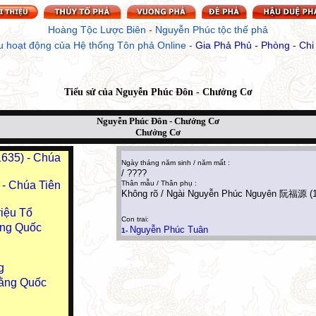
Hoàng Tộc Lược Biên
 - 
Nguyễn Phúc tộc thế phả
u hoạt động của Hệ thống Tôn phả Online
 - 
Gia Phả Phủ - Phòng - Chi
Tiểu sử của
Nguyễn Phúc Đôn - Chưởng Cơ
Nguyễn Phúc Đôn - Chưởng Cơ
Chưởng Cơ
635) - Chúa
Ngày tháng năm sinh / năm mất :
/ ????
- Chúa Tiên
Thân mẫu / Thân phụ :
Không rõ / Ngài Nguyễn Phúc Nguyên 阮福源 (156
iệu Tổ
Con trai:
ừng Quốc
Nguyễn Phúc Tuân
1-
g
ằng Quốc