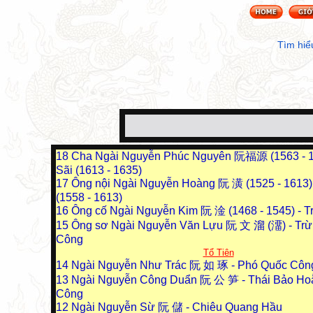
Tìm hiể
18
Cha Ngài Nguyễn Phúc Nguyên 阮福源 (1563 - 1
Sãi (1613 - 1635)
17
Ông nội Ngài Nguyễn Hoàng 阮 潢 (1525 - 1613) 
(1558 - 1613)
16
Ông cố Ngài Nguyễn Kim 阮 淦 (1468 - 1545) - Tr
15
Ông sơ Ngài Nguyễn Văn Lựu 阮 文 溜 (澑) - Tr
Công
Tổ Tiên
14
Ngài Nguyễn Như Trác 阮 如 琢 - Phó Quốc Côn
13
Ngài Nguyễn Công Duẩn 阮 公 笋 - Thái Bảo Ho
Công
12
Ngài Nguyễn Sừ 阮 儲 - Chiêu Quang Hầu