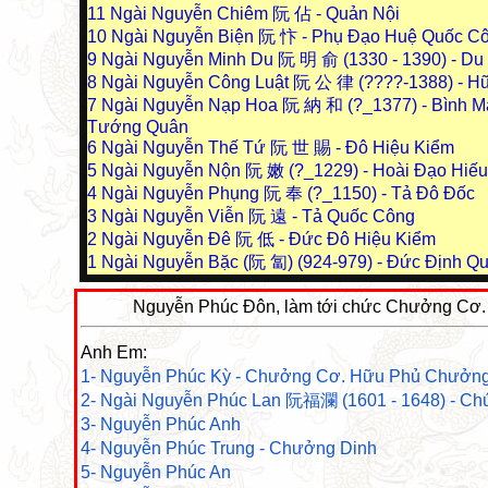
11
Ngài Nguyễn Chiêm 阮 佔 - Quản Nội
10
Ngài Nguyễn Biện 阮 忭 - Phụ Đạo Huệ Quốc C
9
Ngài Nguyễn Minh Du 阮 明 俞 (1330 - 1390) - D
8
Ngài Nguyễn Công Luật 阮 公 律 (????-1388) - H
7
Ngài Nguyễn Nạp Hoa 阮 納 和 (?_1377) - Bình M
Tướng Quân
6
Ngài Nguyễn Thế Tứ 阮 世 賜 - Đô Hiệu Kiểm
5
Ngài Nguyễn Nộn 阮 嫩 (?_1229) - Hoài Đạo Hiế
4
Ngài Nguyễn Phụng 阮 奉 (?_1150) - Tả Đô Đốc
3
Ngài Nguyễn Viễn 阮 遠 - Tả Quốc Công
2
Ngài Nguyễn Đê 阮 低 - Đức Đô Hiệu Kiểm
1
Ngài Nguyễn Bặc (阮 匐) (924-979) - Đức Định Q
Nguyễn Phúc Đôn, làm tới chức Chưởng Cơ. C
Anh Em:
1- Nguyễn Phúc Kỳ - Chưởng Cơ. Hữu Phủ Chưởn
2- Ngài Nguyễn Phúc Lan 阮福瀾 (1601 - 1648) - Ch
3- Nguyễn Phúc Anh
4- Nguyễn Phúc Trung - Chưởng Dinh
5- Nguyễn Phúc An