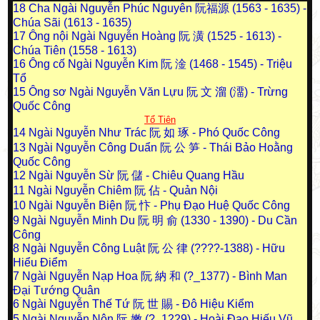
18
Cha Ngài Nguyễn Phúc Nguyên 阮福源 (1563 - 1635) -
Chúa Sãi (1613 - 1635)
17
Ông nội Ngài Nguyễn Hoàng 阮 潢 (1525 - 1613) -
Chúa Tiên (1558 - 1613)
16
Ông cố Ngài Nguyễn Kim 阮 淦 (1468 - 1545) - Triệu
Tổ
15
Ông sơ Ngài Nguyễn Văn Lựu 阮 文 溜 (澑) - Trừng
Quốc Công
Tổ Tiên
14
Ngài Nguyễn Như Trác 阮 如 琢 - Phó Quốc Công
13
Ngài Nguyễn Công Duẩn 阮 公 笋 - Thái Bảo Hoằng
Quốc Công
12
Ngài Nguyễn Sừ 阮 儲 - Chiêu Quang Hầu
11
Ngài Nguyễn Chiêm 阮 佔 - Quản Nội
10
Ngài Nguyễn Biện 阮 忭 - Phụ Đạo Huệ Quốc Công
9
Ngài Nguyễn Minh Du 阮 明 俞 (1330 - 1390) - Du Cần
Công
8
Ngài Nguyễn Công Luật 阮 公 律 (????-1388) - Hữu
Hiểu Điểm
7
Ngài Nguyễn Nạp Hoa 阮 納 和 (?_1377) - Bình Man
Đại Tướng Quân
6
Ngài Nguyễn Thế Tứ 阮 世 賜 - Đô Hiệu Kiểm
5
Ngài Nguyễn Nộn 阮 嫩 (?_1229) - Hoài Đạo Hiếu Vũ