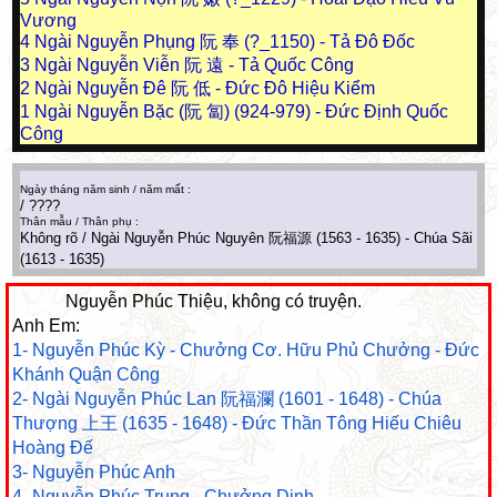
Vương
4
Ngài Nguyễn Phụng 阮 奉 (?_1150) - Tả Đô Đốc
3
Ngài Nguyễn Viễn 阮 遠 - Tả Quốc Công
2
Ngài Nguyễn Đê 阮 低 - Đức Đô Hiệu Kiểm
1
Ngài Nguyễn Bặc (阮 匐) (924-979) - Đức Định Quốc
Công
Ngày tháng năm sinh / năm mất :
/ ????
Thân mẫu / Thân phụ :
Không rõ / Ngài Nguyễn Phúc Nguyên 阮福源 (1563 - 1635) - Chúa Sãi
(1613 - 1635)
Nguyễn Phúc Thiệu, không có truyện.
Anh Em:
1- Nguyễn Phúc Kỳ - Chưởng Cơ. Hữu Phủ Chưởng - Đức
Khánh Quận Công
2- Ngài Nguyễn Phúc Lan 阮福瀾 (1601 - 1648) - Chúa
Thượng 上王 (1635 - 1648) - Đức Thần Tông Hiếu Chiêu
Hoàng Đế
3- Nguyễn Phúc Anh
4- Nguyễn Phúc Trung - Chưởng Dinh