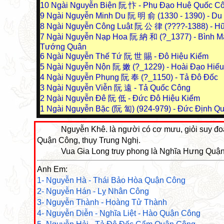
10
Ngài Nguyễn Biện 阮 忭 - Phụ Đạo Huệ Quốc C
9
Ngài Nguyễn Minh Du 阮 明 俞 (1330 - 1390) - D
8
Ngài Nguyễn Công Luật 阮 公 律 (????-1388) - H
7
Ngài Nguyễn Nạp Hoa 阮 納 和 (?_1377) - Bình M
Tướng Quân
6
Ngài Nguyễn Thế Tứ 阮 世 賜 - Đô Hiệu Kiểm
5
Ngài Nguyễn Nộn 阮 嫩 (?_1229) - Hoài Đạo Hiế
4
Ngài Nguyễn Phụng 阮 奉 (?_1150) - Tả Đô Đốc
3
Ngài Nguyễn Viễn 阮 遠 - Tả Quốc Công
2
Ngài Nguyễn Đê 阮 低 - Đức Đô Hiệu Kiểm
1
Ngài Nguyễn Bặc (阮 匐) (924-979) - Đức Định Q
Nguyễn Khê. là người có cơ mưu, giỏi suy 
Quận Công, thụy Trung Nghị.
Vua Gia Long truy phong là Nghĩa Hưng Quận 
Anh Em:
1- Nguyễn Hà - Thái Bảo Hòa Quận Công
2- Nguyễn Hán - Lỵ Nhân Công
3- Nguyễn Thành - Hoàng Tử Thành
4- Nguyễn Diễn - Nghĩa Liệt - Hào Quận Công