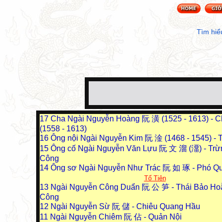
Tìm hiể
17
Cha Ngài Nguyễn Hoàng 阮 潢 (1525 - 1613) - C
(1558 - 1613)
16
Ông nội Ngài Nguyễn Kim 阮 淦 (1468 - 1545) - T
15
Ông cố Ngài Nguyễn Văn Lựu 阮 文 溜 (澑) - Trừ
Công
14
Ông sơ Ngài Nguyễn Như Trác 阮 如 琢 - Phó Q
Tổ Tiên
13
Ngài Nguyễn Công Duẩn 阮 公 笋 - Thái Bảo Ho
Công
12
Ngài Nguyễn Sừ 阮 儲 - Chiêu Quang Hầu
11
Ngài Nguyễn Chiêm 阮 佔 - Quản Nội