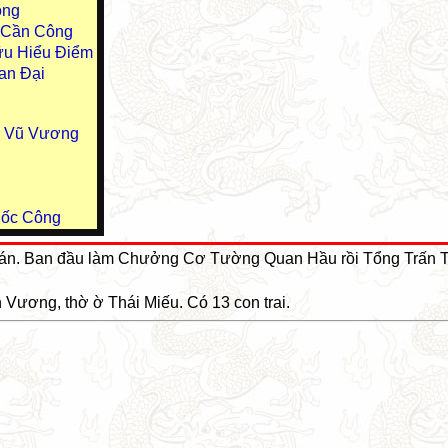
ông
u Cần Công
ữu Hiểu Điểm
an Đại
u Vũ Vương
uốc Công
đoán. Ban đầu làm Chưởng Cơ Tường Quan Hầu rồi Tổng Trấn 
Vương, thờ ờ Thái Miếu. Có 13 con trai.