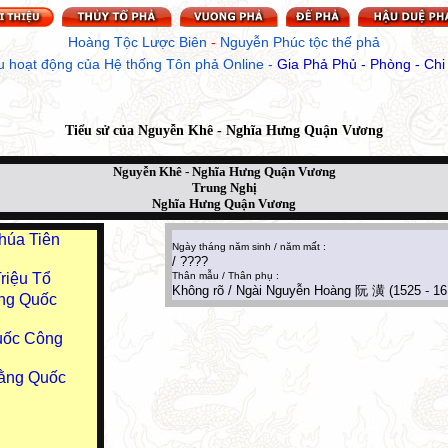
Hoàng Tộc Lược Biên
 - 
Nguyễn Phúc tộc thế phả
u hoạt động của Hệ thống Tôn phả Online
 - 
Gia Phả Phủ - Phòng - Chi
Tiểu sử của
Nguyễn Khê - Nghĩa Hưng Quận Vương
Nguyễn Khê - Nghĩa Hưng Quận Vương
Trung Nghị
Nghĩa Hưng Quận Vương
húa Tiên
Ngày tháng năm sinh / năm mất :
/ ????
riệu Tổ
Thân mẫu / Thân phụ :
Không rõ / Ngài Nguyễn Hoàng 阮 潢 (1525 - 161
ng Quốc
uốc Công
ằng Quốc