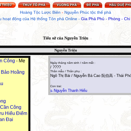
Hoàng Tộc Lược Biên
 - 
Nguyễn Phúc tộc thế phả
u hoạt động của Hệ thống Tôn phả Online
 - 
Gia Phả Phủ - Phòng - Chi
Tiểu sử của
Nguyễn Triệu
Nguyễn Triệu
ận Công
- Mẹ
Ngày tháng năm sinh / năm mất :
/ ????
i Bảo Hoằng
Thân mẫu / Thân phụ :
Ngô Thị Bài / Nguyễn Bá Cao 阮伯高 - Thái Ph
ầu
Con trai:
Nguyễn Thanh Hiếu
1-
ông
u Cần Công
ữu Hiểu Điểm
an Đại