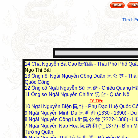
Tìm hiể
14
Cha Nguyễn Bá Cao 阮伯高 - Thái Phó Phổ Qu
Ngô Thị Bài
13
Ông nội Ngài Nguyễn Công Duẩn 阮 公 笋 - Thá
Quốc Công
12
Ông cố Ngài Nguyễn Sừ 阮 儲 - Chiêu Quang H
11
Ông sơ Ngài Nguyễn Chiêm 阮 佔 - Quản Nội
Tổ Tiên
10
Ngài Nguyễn Biện 阮 忭 - Phụ Đạo Huệ Quốc C
9
Ngài Nguyễn Minh Du 阮 明 俞 (1330 - 1390) - D
8
Ngài Nguyễn Công Luật 阮 公 律 (????-1388) - H
7
Ngài Nguyễn Nạp Hoa 阮 納 和 (?_1377) - Bình M
Tướng Quân
6
Ngài Nguyễn Thế Tứ 阮 世 賜 - Đô Hiệu Kiểm