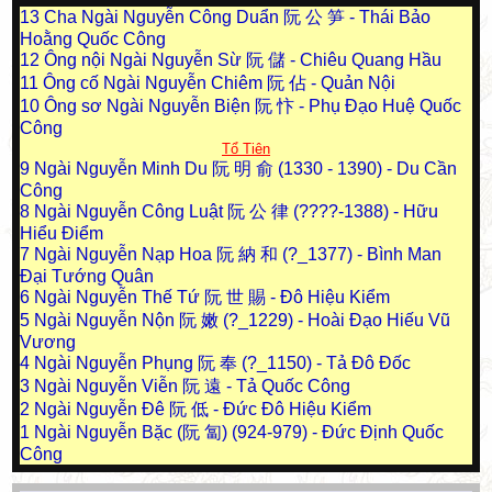
13
Cha Ngài Nguyễn Công Duẩn 阮 公 笋 - Thái Bảo
Hoằng Quốc Công
12
Ông nội Ngài Nguyễn Sừ 阮 儲 - Chiêu Quang Hầu
11
Ông cố Ngài Nguyễn Chiêm 阮 佔 - Quản Nội
10
Ông sơ Ngài Nguyễn Biện 阮 忭 - Phụ Đạo Huệ Quốc
Công
Tổ Tiên
9
Ngài Nguyễn Minh Du 阮 明 俞 (1330 - 1390) - Du Cần
Công
8
Ngài Nguyễn Công Luật 阮 公 律 (????-1388) - Hữu
Hiểu Điểm
7
Ngài Nguyễn Nạp Hoa 阮 納 和 (?_1377) - Bình Man
Đại Tướng Quân
6
Ngài Nguyễn Thế Tứ 阮 世 賜 - Đô Hiệu Kiểm
5
Ngài Nguyễn Nộn 阮 嫩 (?_1229) - Hoài Đạo Hiếu Vũ
Vương
4
Ngài Nguyễn Phụng 阮 奉 (?_1150) - Tả Đô Đốc
3
Ngài Nguyễn Viễn 阮 遠 - Tả Quốc Công
2
Ngài Nguyễn Đê 阮 低 - Đức Đô Hiệu Kiểm
1
Ngài Nguyễn Bặc (阮 匐) (924-979) - Đức Định Quốc
Công