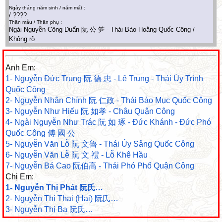
Ngày tháng năm sinh / năm mất :
/ ????
Thân mẫu / Thân phụ :
Ngài Nguyễn Công Duẩn 阮 公 笋 - Thái Bảo Hoằng Quốc Công /
Không rõ
Anh Em:
1- Nguyễn Đức Trung 阮 德 忠 - Lê Trung - Thái Úy Trình
Quốc Công
2- Nguyễn Nhân Chính 阮 仁政 - Thái Bảo Mục Quốc Công
3- Nguyễn Như Hiếu 阮 如孝 - Châu Quận Công
4- Ngài Nguyễn Như Trác 阮 如 琢 - Đức Khánh - Đức Phó
Quốc Công 傅 國 公
5- Nguyễn Văn Lỗ 阮 文魯 - Thái Úy Sảng Quốc Công
6- Nguyễn Văn Lễ 阮 文 禮 - Lỗ Khê Hầu
7- Nguyễn Bá Cao 阮伯高 - Thái Phó Phổ Quận Công
Chị Em:
1- Nguyễn Thị Phát 阮氏…
2- Nguyễn Thị Thai (Hai) 阮氏…
3- Nguyễn Thị Ba 阮氏…