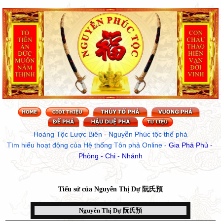
Hoàng Tộc Lược Biên
 - 
Nguyễn Phúc tộc thế phả
Tìm hiểu hoạt động của Hệ thống Tôn phả Online
 - 
Gia Phả Phủ - 
Phòng - Chi - Nhánh
Tiểu sử của
Nguyễn Thị Dự 阮氏預
Nguyễn Thị Dự 阮氏預