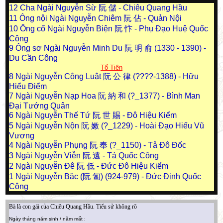
12
Cha Ngài Nguyễn Sừ 阮 儲 - Chiêu Quang Hầu
11
Ông nội Ngài Nguyễn Chiêm 阮 佔 - Quản Nội
10
Ông cố Ngài Nguyễn Biện 阮 忭 - Phụ Đạo Huệ Quốc
Công
9
Ông sơ Ngài Nguyễn Minh Du 阮 明 俞 (1330 - 1390) -
Du Cần Công
Tổ Tiên
8
Ngài Nguyễn Công Luật 阮 公 律 (????-1388) - Hữu
Hiểu Điểm
7
Ngài Nguyễn Nạp Hoa 阮 納 和 (?_1377) - Bình Man
Đại Tướng Quân
6
Ngài Nguyễn Thế Tứ 阮 世 賜 - Đô Hiệu Kiểm
5
Ngài Nguyễn Nộn 阮 嫩 (?_1229) - Hoài Đạo Hiếu Vũ
Vương
4
Ngài Nguyễn Phụng 阮 奉 (?_1150) - Tả Đô Đốc
3
Ngài Nguyễn Viễn 阮 遠 - Tả Quốc Công
2
Ngài Nguyễn Đê 阮 低 - Đức Đô Hiệu Kiểm
1
Ngài Nguyễn Bặc (阮 匐) (924-979) - Đức Định Quốc
Công
Bà là con gái của Chiêu Quang Hầu. Tiểu sử không rõ
Ngày tháng năm sinh / năm mất :