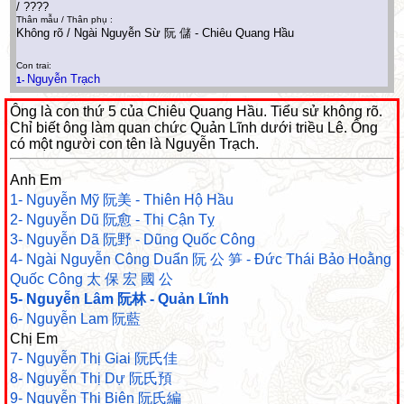
/ ????
Thân mẫu / Thân phụ :
Không rõ / Ngài Nguyễn Sừ 阮 儲 - Chiêu Quang Hầu
Con trai:
Nguyễn Trạch
1-
Ông là con thứ 5 của Chiêu Quang Hầu. Tiểu sử không rõ.
Chỉ biết ông làm quan chức Quản Lĩnh dưới triều Lê. Ông
có một người con tên là Nguyễn Trạch.
Anh Em
1- Nguyễn Mỹ 阮美 - Thiên Hộ Hầu
2- Nguyễn Dũ 阮愈 - Thị Cận Tỵ
3- Nguyễn Dã 阮野 - Dũng Quốc Công
4- Ngài Nguyễn Công Duẩn 阮 公 笋 - Đức Thái Bảo Hoằng
Quốc Công 太 保 宏 國 公
5- Nguyễn Lâm 阮林 - Quản Lĩnh
6- Nguyễn Lam 阮藍
Chị Em
7- Nguyễn Thị Giai 阮氏佳
8- Nguyễn Thị Dự 阮氏預
9- Nguyễn Thị Biên 阮氏編