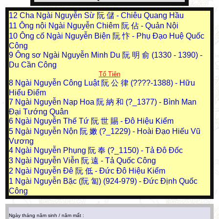
12
Cha Ngài Nguyễn Sừ 阮 儲 - Chiêu Quang Hầu
11
Ông nội Ngài Nguyễn Chiêm 阮 佔 - Quản Nội
10
Ông cố Ngài Nguyễn Biện 阮 忭 - Phụ Đạo Huệ Quốc
Công
9
Ông sơ Ngài Nguyễn Minh Du 阮 明 俞 (1330 - 1390) -
Du Cần Công
Tổ Tiên
8
Ngài Nguyễn Công Luật 阮 公 律 (????-1388) - Hữu
Hiểu Điểm
7
Ngài Nguyễn Nạp Hoa 阮 納 和 (?_1377) - Bình Man
Đại Tướng Quân
6
Ngài Nguyễn Thế Tứ 阮 世 賜 - Đô Hiệu Kiểm
5
Ngài Nguyễn Nộn 阮 嫩 (?_1229) - Hoài Đạo Hiếu Vũ
Vương
4
Ngài Nguyễn Phụng 阮 奉 (?_1150) - Tả Đô Đốc
3
Ngài Nguyễn Viễn 阮 遠 - Tả Quốc Công
2
Ngài Nguyễn Đê 阮 低 - Đức Đô Hiệu Kiểm
1
Ngài Nguyễn Bặc (阮 匐) (924-979) - Đức Định Quốc
Công
Ngày tháng năm sinh / năm mất :